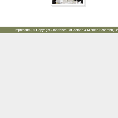
Impressum
| © Copyright Gianfranco LaGaetana & Michele Schembri, Oste