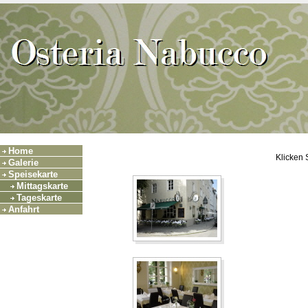
Home
Klicken 
Galerie
Speisekarte
Mittagskarte
Tageskarte
Anfahrt